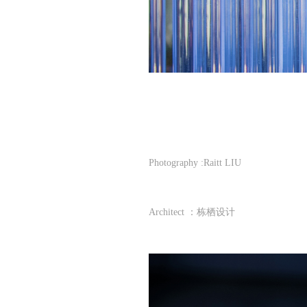
Photography :Raitt LIU
Architect ：栋栖设计